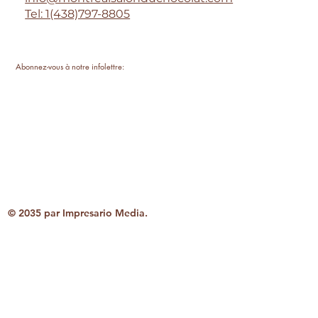
Tel: 1(438)797-8805
Abonnez-vous à notre infolettre:
Email
*
S'inscrire
© 2035 par Impresario Media.