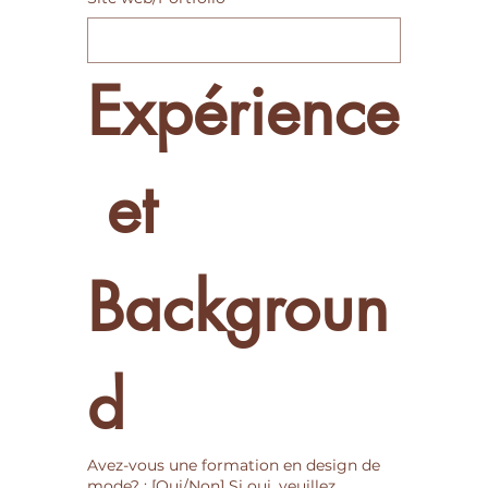
Expérience
 et 
Backgroun
d
Avez-vous une formation en design de
mode? : [Oui/Non] Si oui, veuillez